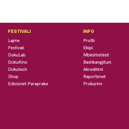
FESTIVALI
INFO
Lajme
Profili
Festivali
Ekipi
DokuLab
Mbështetësit
DokuKino
Bashkangjituni
Dokutech
Akreditimi
Shop
Raportimet
Edicionet Paraprake
Prokurimi