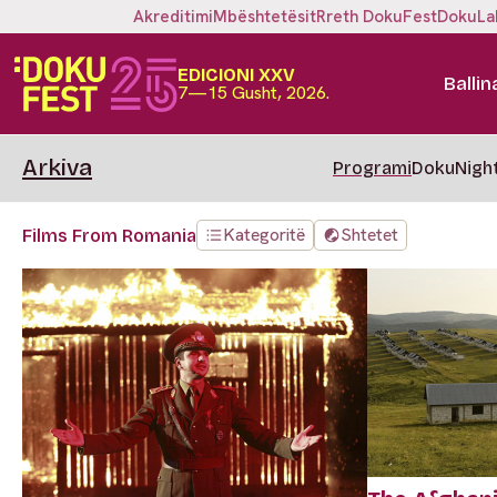
Akreditimi
Mbështetësit
Rreth DokuFest
DokuLa
EDICIONI XXV
Ballin
7—15 Gusht, 2026.
Arkiva
Programi
DokuNigh
Kategoritë
Shtetet
Films From Romania