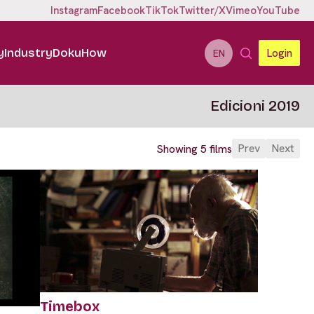
Instagram
Facebook
TikTok
Twitter/X
Vimeo
YouTube
y
Industry
DokuHow
Login
EN
Edicioni 2019
Prev
Next
Showing 5 films
Timebox