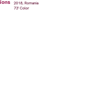
ions
2018, Romania
i
73' Color