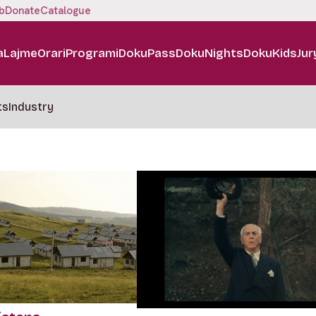
b
Donate
Catalogue
a
Lajme
Orari
Programi
DokuPass
DokuNights
DokuKids
Jur
ts
Industry