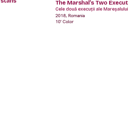
istans
The Marshal’s Two Execut
Cele două execuții ale Mareșalulu
2018, Romania
10' Color