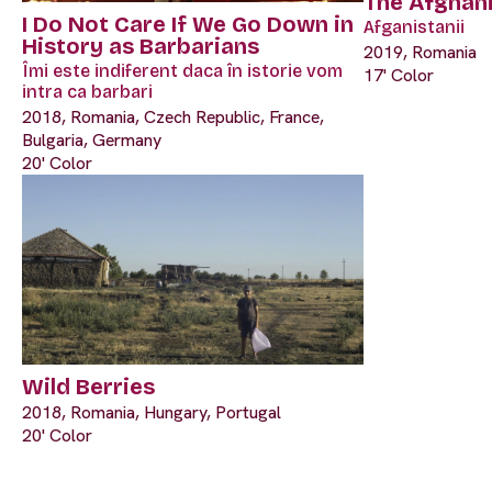
The Afghan
I Do Not Care If We Go Down in
Afganistanii
History as Barbarians
2019, Romania
Îmi este indiferent daca în istorie vom
17' Color
intra ca barbari
2018, Romania, Czech Republic, France,
Bulgaria, Germany
20' Color
Wild Berries
2018, Romania, Hungary, Portugal
20' Color