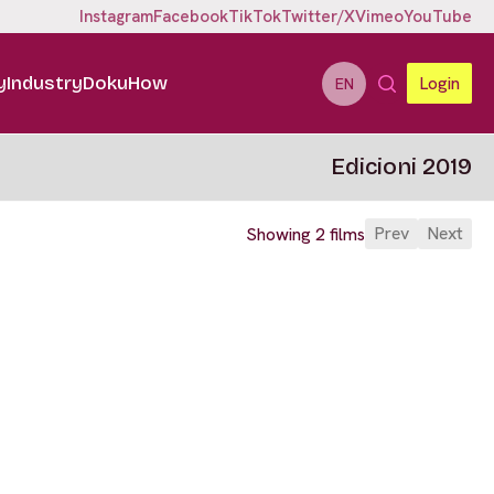
Instagram
Facebook
TikTok
Twitter/X
Vimeo
YouTube
y
Industry
DokuHow
Login
EN
Edicioni 2019
Prev
Next
Showing 2 films