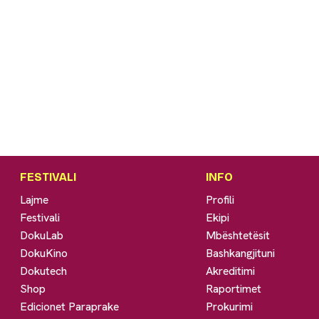
FESTIVALI
INFO
Lajme
Profili
Festivali
Ekipi
DokuLab
Mbështetësit
DokuKino
Bashkangjituni
Dokutech
Akreditimi
Shop
Raportimet
Edicionet Paraprake
Prokurimi