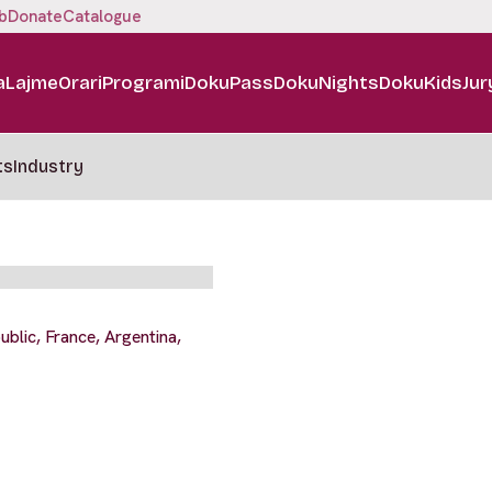
b
Donate
Catalogue
a
Lajme
Orari
Programi
DokuPass
DokuNights
DokuKids
Jur
ts
Industry
blic, France, Argentina,