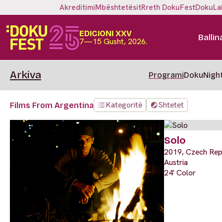
Akreditimi
Mbështetësit
Rreth DokuFest
DokuLa
EDICIONI XXV
Ballin
7—15 Gusht, 2026.
Arkiva
Programi
DokuNigh
Kategoritë
Shtetet
Films From Argentina
Solo
2019, Czech Repu
Austria
24' Color