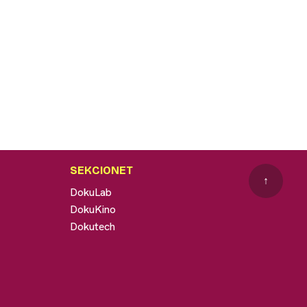
SEKCIONET
↑
DokuLab
DokuKino
Dokutech