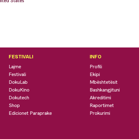
ited States
FESTIVALI
INFO
Lajme
Profili
Festivali
Ekipi
DokuLab
Mbështetësit
DokuKino
Bashkangjituni
Dokutech
Akreditimi
Shop
Raportimet
Edicionet Paraprake
Prokurimi