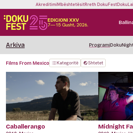
Akreditimi
Mbështetësit
Rreth DokuFest
DokuLa
EDICIONI XXV
Ballin
7—15 Gusht, 2026.
Arkiva
Programi
DokuNigh
Kategoritë
Shtetet
Films From Mexico
Caballerango
Midnight Fa