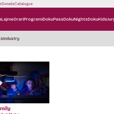
b
Donate
Catalogue
a
Lajme
Orari
Programi
DokuPass
DokuNights
DokuKids
Jur
ts
Industry
mily