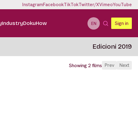
Instagram
Facebook
TikTok
Twitter/X
Vimeo
YouTube
y
Industry
DokuHow
Sign in
EN
Edicioni 2019
Prev
Next
Showing 2 films