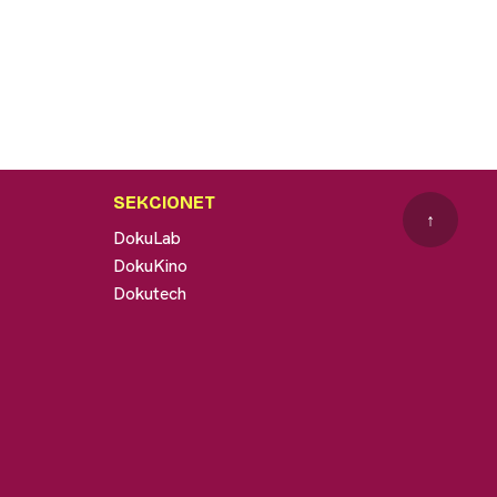
SEKCIONET
↑
DokuLab
DokuKino
Dokutech