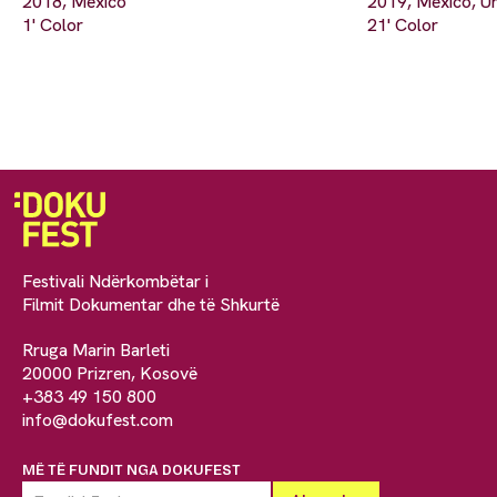
2018, Mexico
2019, Mexico, Un
1' Color
21' Color
Festivali Ndërkombëtar i
Filmit Dokumentar dhe të Shkurtë
Rruga Marin Barleti
20000 Prizren, Kosovë
+383 49 150 800
info@dokufest.com
MË TË FUNDIT NGA DOKUFEST