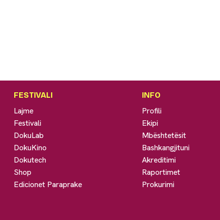
FESTIVALI
INFO
Lajme
Profili
Festivali
Ekipi
DokuLab
Mbështetësit
DokuKino
Bashkangjituni
Dokutech
Akreditimi
Shop
Raportimet
Edicionet Paraprake
Prokurimi