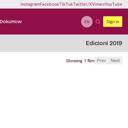
Instagram
Facebook
TikTok
Twitter/X
Vimeo
YouTube
DokuHow
Sign in
EN
Edicioni 2019
Prev
Next
Showing 1 film