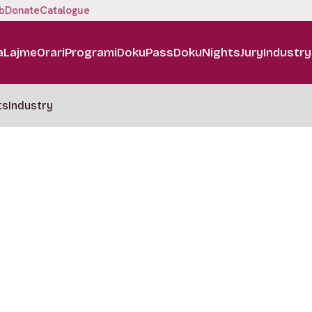
b
Donate
Catalogue
a
Lajme
Orari
Programi
DokuPass
DokuNights
Jury
Industry
ts
Industry