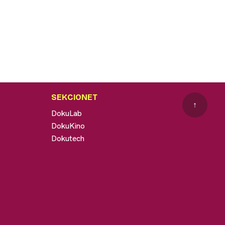
SEKCIONET
↑
DokuLab
DokuKino
Dokutech