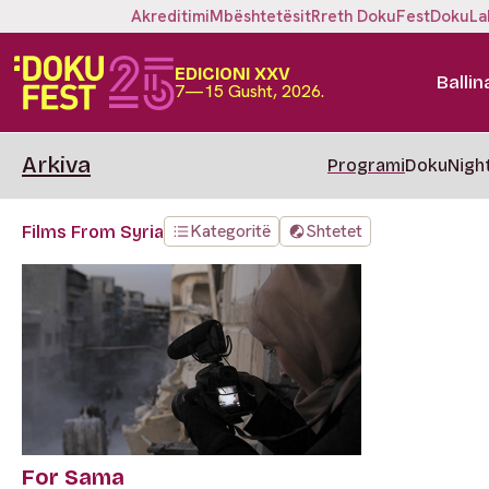
Akreditimi
Mbështetësit
Rreth DokuFest
DokuLa
EDICIONI XXV
Ballin
7—15 Gusht, 2026.
Arkiva
Programi
DokuNigh
Kategoritë
Shtetet
Films From Syria
For Sama