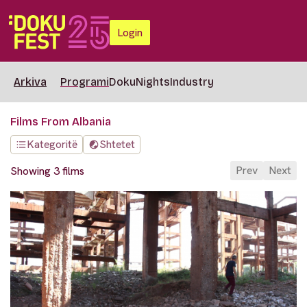
Login
Arkiva
Programi
DokuNights
Industry
Films From Albania
Kategoritë
Shtetet
Prev
Next
Showing 3 films