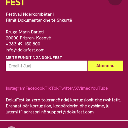
Festivali Ndërkombëtar i
Filmit Dokumentar dhe të Shkurtë
Rruga Marin Barleti
20000 Prizren, Kosovë
+383 49 150 800
info@dokufest.com
MË TË FUNDIT NGA DOKUFEST
Instagram
Facebook
TikTok
Twitter/X
Vimeo
YouTube
DokuFest ka zero tolerancë ndaj korrupsionit dhe ryshfetit.
Brengat për korrupsion, keqpërdorim dhe dyshime, ju
lutemi t’i adresoni në
support@dokufest.com