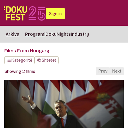
Sign in
Arkiva
Programi
DokuNights
Industry
Films From Hungary
Kategoritë
Shtetet
Prev
Next
Showing 2 films