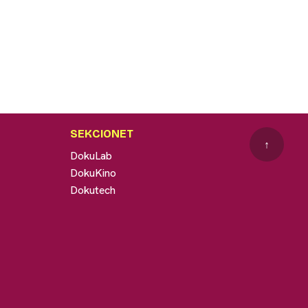
SEKCIONET
↑
DokuLab
DokuKino
Dokutech