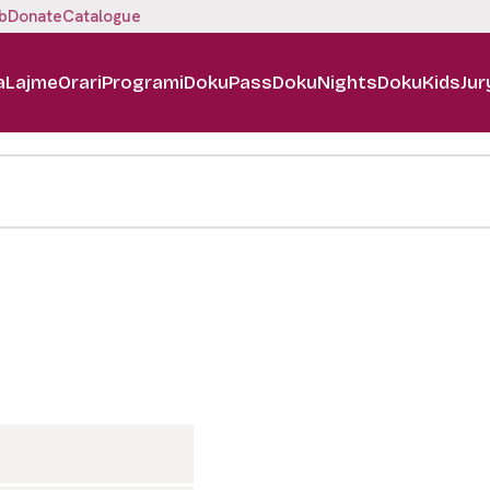
b
Donate
Catalogue
a
Lajme
Orari
Programi
DokuPass
DokuNights
DokuKids
Jur