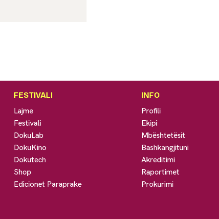
FESTIVALI
INFO
Lajme
Profili
Festivali
Ekipi
DokuLab
Mbështetësit
DokuKino
Bashkangjituni
Dokutech
Akreditimi
Shop
Raportimet
Edicionet Paraprake
Prokurimi