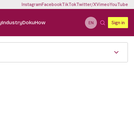
Instagram
Facebook
TikTok
Twitter/X
Vimeo
YouTube
y
Industry
DokuHow
Sign in
EN