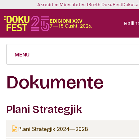
Akreditimi
Mbështetësit
Rreth DokuFest
DokuLa
EDICIONI XXV
Ballin
7—15 Gusht, 2026.
MENU
Dokumente
Plani Strategjik
Plani Strategjik 2024—2028