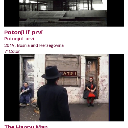
Potonji il' prvi
Potonji il' prvi
2019, Bosnia and Herzegovina
7' Color
The Happy Man