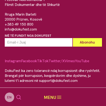
Filmit Dokumentar dhe të Shkurtë
Rruga Marin Barleti
20000 Prizren, Kosovë
+383 49 150 800
info@dokufest.com
MË TË FUNDIT NGA DOKUFEST
Instagram
Facebook
TikTok
Twitter/X
Vimeo
YouTube
DokuFest ka zero tolerancë ndaj korrupsionit dhe ryshfetit.
Brengat për korrupsion, keqpërdorim dhe dyshime, ju
lutemi t’i adresoni në
support@dokufest.com
MENU
EN