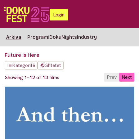
Login
Arkiva
Programi
DokuNights
Industry
Future Is Here
Kategoritë
Shtetet
Prev
Next
Showing 1–12 of 13 films