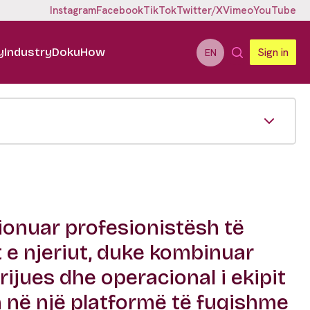
Instagram
Facebook
TikTok
Twitter/X
Vimeo
YouTube
y
Industry
DokuHow
Sign in
EN
ionuar profesionistësh të
t e njeriut, duke kombinuar
rijues dhe operacional i ekipit
n në një platformë të fuqishme