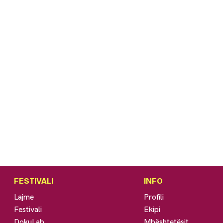
FESTIVALI
INFO
Lajme
Profili
Festivali
Ekipi
DokuLab
Mbështetësit