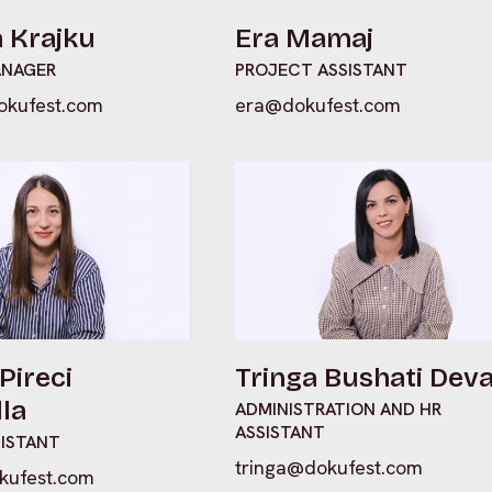
 Krajku
Era Mamaj
ANAGER
PROJECT ASSISTANT
kufest.com
era@dokufest.com
Pireci
Tringa Bushati Dev
la
ADMINISTRATION AND HR
ASSISTANT
SISTANT
tringa@dokufest.com
kufest.com