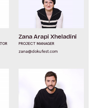
Zana Arapi Xheladini
ATOR
PROJECT MANAGER
zana@dokufest.com