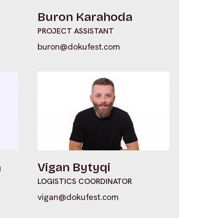
Buron Karahoda
PROJECT ASSISTANT
buron@dokufest.com
a
Vigan Bytyqi
LOGISTICS COORDINATOR
vigan@dokufest.com