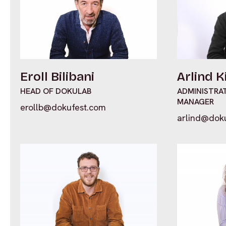
Eroll Bilibani
Arlind K
HEAD OF DOKULAB
ADMINISTRA
MANAGER
erollb@dokufest.com
arlind@dok