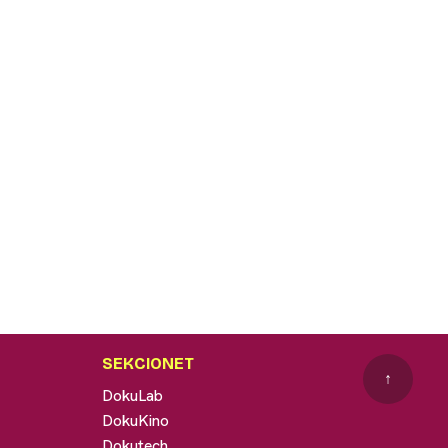
SEKCIONET
↑
DokuLab
DokuKino
Dokutech