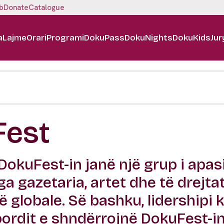
b
Donate
Catalogue
a
Lajme
Orari
Programi
DokuPass
DokuNights
DokuKids
Jur
Fest
DokuFest-in janë një grup i apas
a gazetaria, artet dhe të drejta
 globale. Së bashku, lidershipi k
bordit e shndërrojnë DokuFest-i