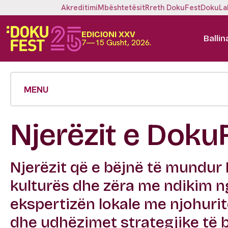
Akreditimi
Mbështetësit
Rreth DokuFest
DokuLa
EDICIONI XXV
Ballin
7—15 Gusht, 2026.
MENU
Njerëzit e Doku
Njerëzit që e bëjnë të mundur 
kulturës dhe zëra me ndikim ng
ekspertizën lokale me njohuritë
dhe udhëzimet strategjike të 