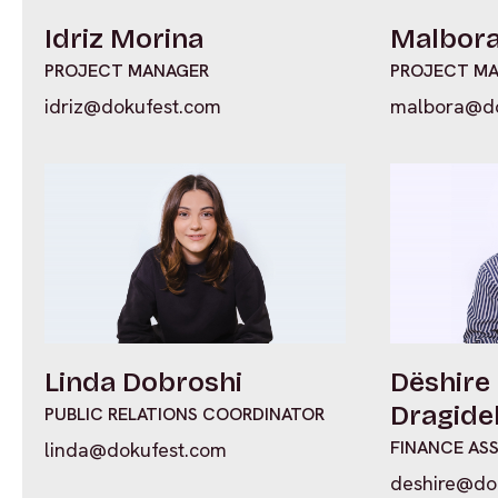
Idriz Morina
Malbora
PROJECT MANAGER
PROJECT M
idriz@dokufest.com
malbora@do
Linda Dobroshi
Dëshire 
Dragidel
PUBLIC RELATIONS COORDINATOR
FINANCE AS
linda@dokufest.com
deshire@do