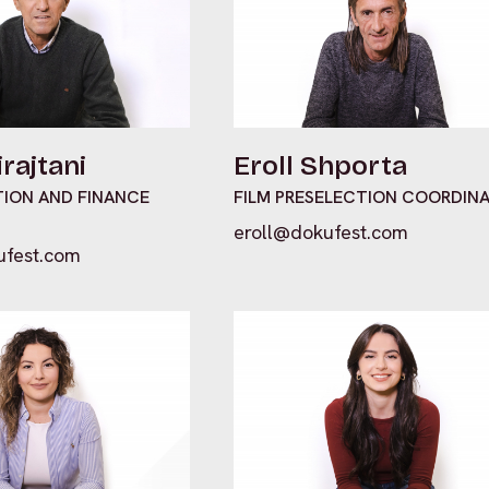
irajtani
Eroll Shporta
TION AND FINANCE
FILM PRESELECTION COORDIN
eroll@dokufest.com
ufest.com