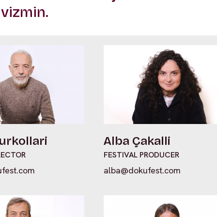
ivizmin.
urkollari
Alba Çakalli
IRECTOR
FESTIVAL PRODUCER
fest.com
alba@dokufest.com