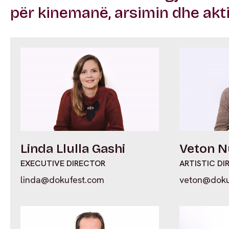
për kinemanë, arsimin dhe akt
Linda Llulla Gashi
Veton N
EXECUTIVE DIRECTOR
ARTISTIC D
linda@dokufest.com
veton@doku