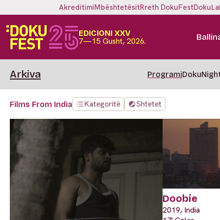
Akreditimi
Mbështetësit
Rreth DokuFest
DokuLa
EDICIONI XXV
Ballin
7—15 Gusht, 2026.
Arkiva
Programi
DokuNigh
Kategoritë
Shtetet
Films From India
Doobie
2019, India