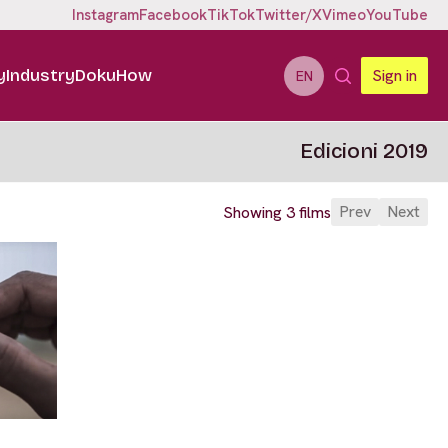
Instagram
Facebook
TikTok
Twitter/X
Vimeo
YouTube
y
Industry
DokuHow
Sign in
EN
Edicioni 2019
Prev
Next
Showing 3 films