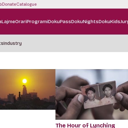
b
Donate
Catalogue
a
Lajme
Orari
Programi
DokuPass
DokuNights
DokuKids
Jur
ts
Industry
The Hour of Lynching