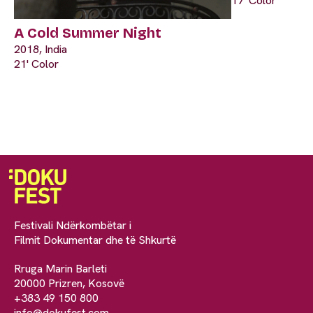
17' Color
A Cold Summer Night
2018, India
21' Color
Festivali Ndërkombëtar i
Filmit Dokumentar dhe të Shkurtë
Rruga Marin Barleti
20000 Prizren, Kosovë
+383 49 150 800
info@dokufest.com