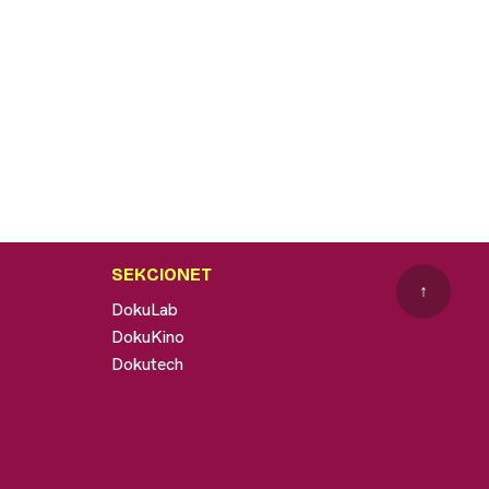
SEKCIONET
↑
DokuLab
DokuKino
Dokutech