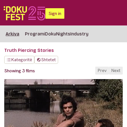
Sign in
Arkiva
Programi
DokuNights
Industry
Truth Piercing Stories
Kategoritë
Shtetet
Prev
Next
Showing 3 films