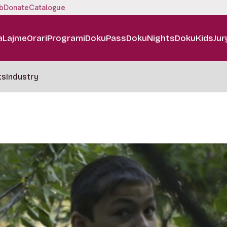
b
Donate
Catalogue
a
Lajme
Orari
Programi
DokuPass
DokuNights
DokuKids
Jur
ts
Industry