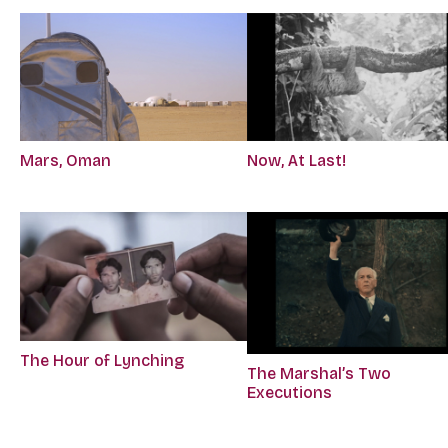
Mars, Oman
Now, At Last!
The Hour of Lynching
The Marshal’s Two
Executions