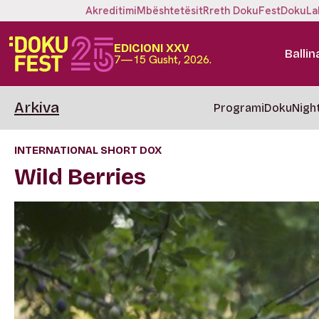
Akreditimi
Mbështetësit
Rreth DokuFest
DokuLa
EDICIONI XXV
Ballin
7—15 Gusht, 2026.
Arkiva
Programi
DokuNigh
INTERNATIONAL SHORT DOX
Wild Berries