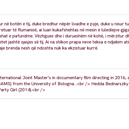
ur në botën e tij, duke bredhur nëpër livadhe e pyje, duke u nisur tu
kretuar të Rumanisë, ai luan kukafshehtas në mesin e lulediejve gjig
shat e pafundme. Vëzhgues dhe i durueshëm në kohë, i mërzitur dh
et jashtë qasjes së tij. Ai na shikon prapa neve teksa e ndjekim at
kaje brenda nesh që ndoshta nuk ka ekzistuar kurrë.
national Joint Master’s in documentary film directing in 2016, 
AMS) from the University of Bologna. .<br /> Hedda Bednarszky i
arty Girl (2014).<br />