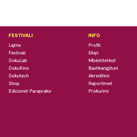
FESTIVALI
INFO
Lajme
Profili
Festivali
Ekipi
DokuLab
Mbështetësit
DokuKino
Bashkangjituni
Dokutech
Akreditimi
Shop
Raportimet
Edicionet Paraprake
Prokurimi