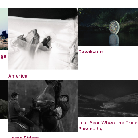
Cavalcade
dge
America
Last Year When the Train
Passed by