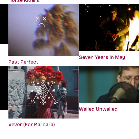
Horse Riders
Seven Years in May
Past Perfect
Walled Unwalled
Vever (For Barbara)