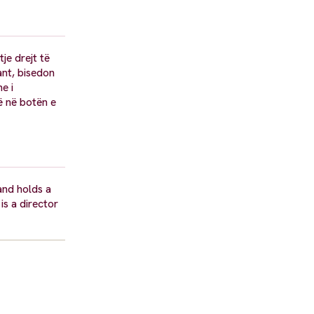
tje drejt të
ant, bisedon
e i
ë në botën e
and holds a
s a director