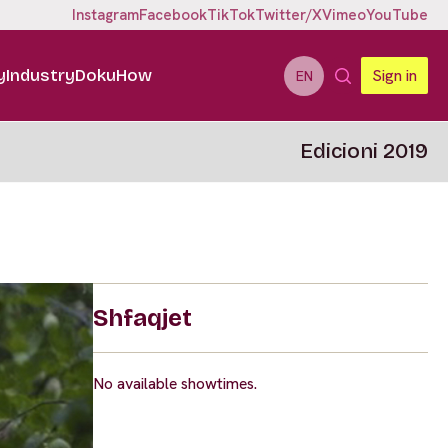
Instagram
Facebook
TikTok
Twitter/X
Vimeo
YouTube
y
Industry
DokuHow
Sign in
EN
Edicioni 2019
Shfaqjet
No available showtimes.