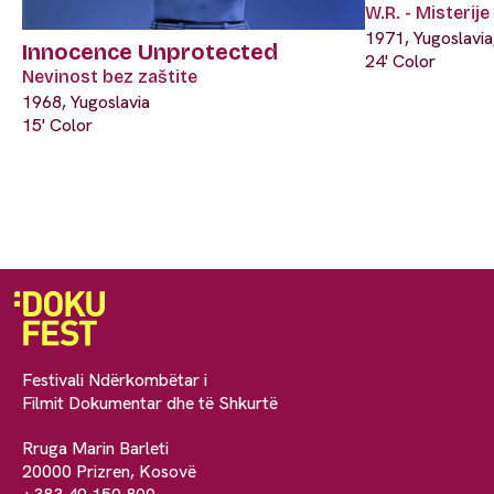
W.R. - Misterij
1971, Yugoslavi
Innocence Unprotected
24' Color
Nevinost bez zaštite
1968, Yugoslavia
15' Color
Festivali Ndërkombëtar i
Filmit Dokumentar dhe të Shkurtë
Rruga Marin Barleti
20000 Prizren, Kosovë