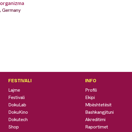
e organizma
a, Germany
FESTIVALI
INFO
Lajme
Profili
Festivali
Ekipi
DokuLab
Mbështetësit
DokuKino
Bashkangjituni
Dokutech
Akreditimi
Shop
Raportimet