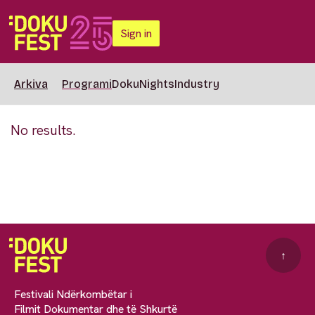
Sign in
Arkiva
Programi
DokuNights
Industry
No results.
↑
Festivali Ndërkombëtar i
Filmit Dokumentar dhe të Shkurtë