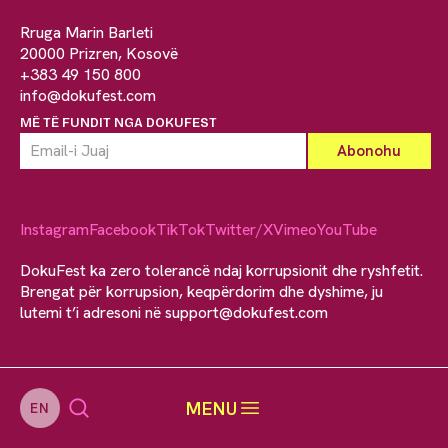
Rruga Marin Barleti
20000 Prizren, Kosovë
+383 49 150 800
info@dokufest.com
MË TË FUNDIT NGA DOKUFEST
Instagram
Facebook
TikTok
Twitter/X
Vimeo
YouTube
DokuFest ka zero tolerancë ndaj korrupsionit dhe ryshfetit.
Brengat për korrupsion, keqpërdorim dhe dyshime, ju
lutemi t’i adresoni në
support@dokufest.com
MENU
EN