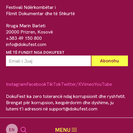
Festivali Ndërkombëtar i
Filmit Dokumentar dhe të Shkurtë
Rruga Marin Barleti
20000 Prizren, Kosovë
+383 49 150 800
info@dokufest.com
MË TË FUNDIT NGA DOKUFEST
Instagram
Facebook
TikTok
Twitter/X
Vimeo
YouTube
DokuFest ka zero tolerancë ndaj korrupsionit dhe ryshfetit.
Brengat për korrupsion, keqpërdorim dhe dyshime, ju
lutemi t’i adresoni në
support@dokufest.com
MENU
EN