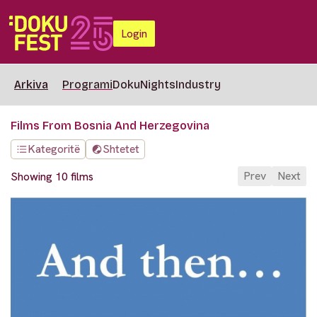
Login
Arkiva
Programi
DokuNights
Industry
Films From Bosnia And Herzegovina
Kategoritë
Shtetet
Prev
Next
Showing 10 films