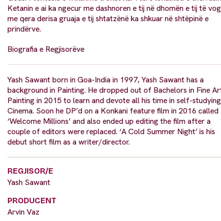
Ketanin e ai ka ngecur me dashnoren e tij në dhomën e tij të vog
me qera derisa gruaja e tij shtatzënë ka shkuar në shtëpinë e
prindërve.
Biografia e Regjisorëve
Yash Sawant born in Goa-India in 1997, Yash Sawant has a
background in Painting. He dropped out of Bachelors in Fine Ar
Painting in 2015 to learn and devote all his time in self-studying
Cinema. Soon he DP’d on a Konkani feature film in 2016 called
‘Welcome Millions’ and also ended up editing the film after a
couple of editors were replaced. ‘A Cold Summer Night’ is his
debut short film as a writer/director.
REGJISOR/E
Yash Sawant
PRODUCENT
Arvin Vaz