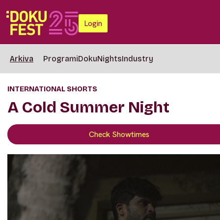
Login
Arkiva
Programi
DokuNights
Industry
INTERNATIONAL SHORTS
A Cold Summer Night
Check Showtimes