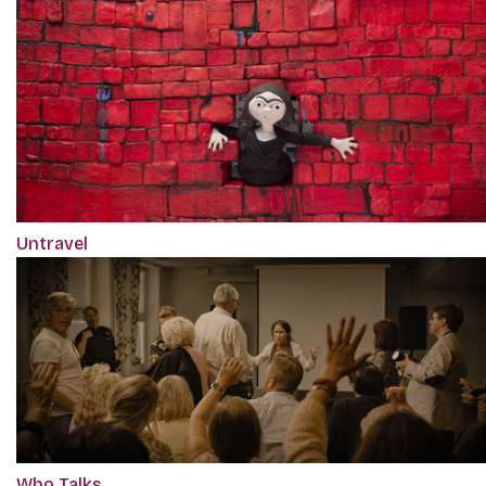
Untravel
Who Talks