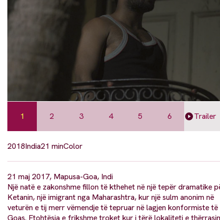
1
2
3
4
5
6
Trailer
2018
India
21 min
Color
21 maj 2017, Mapusa-Goa, Indi
Një natë e zakonshme fillon të kthehet në një tepër dramatike p
Ketanin, një imigrant nga Maharashtra, kur një sulm anonim në
veturën e tij merr vëmendje të tepruar në lagjen konformiste të
Goas. Ftohtësia e frikshme troket kur i tërë lokaliteti e thërrasi