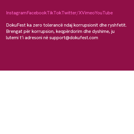
Instagram
Facebook
TikTok
Twitter/X
Vimeo
YouTube
DokuFest ka zero tolerancë ndaj korrupsionit dhe ryshfetit.
Brengat për korrupsion, keqpërdorim dhe dyshime, ju
lutemi t’i adresoni në
support@dokufest.com