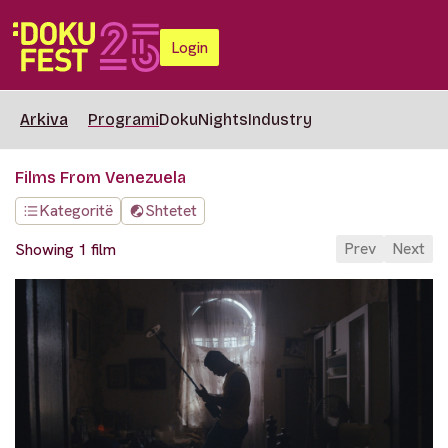
Login
Arkiva
Programi
DokuNights
Industry
Films From Venezuela
Kategoritë
Shtetet
Prev
Next
Showing 1 film