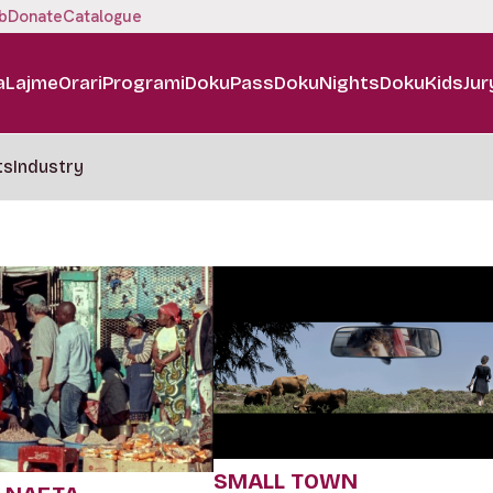
b
Donate
Catalogue
a
Lajme
Orari
Programi
DokuPass
DokuNights
DokuKids
Jur
ts
Industry
SMALL TOWN