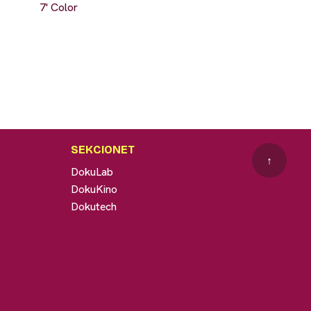
7' Color
SEKCIONET
↑
DokuLab
DokuKino
Dokutech