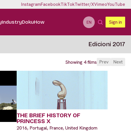
Instagram
Facebook
TikTok
Twitter/X
Vimeo
YouTube
y
Industry
DokuHow
Sign in
EN
Edicioni 2017
Prev
Next
Showing 4 films
THE BRIEF HISTORY OF
PRINCESS X
2016, Portugal, France, United Kingdom