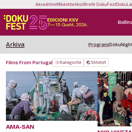
Akreditimi
Mbështetësit
Rreth DokuFest
DokuLa
EDICIONI XXV
Ballin
7—15 Gusht, 2026.
Arkiva
Programi
DokuNigh
Kategoritë
Shtetet
Films From Portugal
AMA-SAN