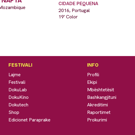
 NAFTA
CIDADE PEQUENA
 Mozambique
2016, Portugal
19' Color
FESTIVALI
INFO
Lajme
Profili
Festivali
Ekipi
DokuLab
Mbështetësit
DokuKino
Bashkangjituni
Dokutech
Akreditimi
Shop
Raportimet
Edicionet Paraprake
Prokurimi