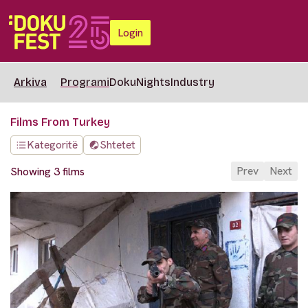
Login
Arkiva
Programi
DokuNights
Industry
Films From Turkey
Kategoritë
Shtetet
Prev
Next
Showing 3 films