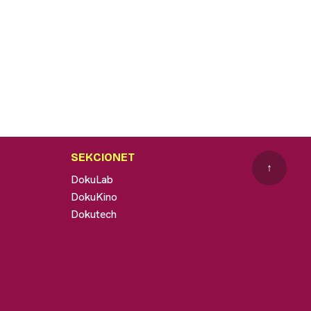
SEKCIONET
↑
DokuLab
DokuKino
Dokutech