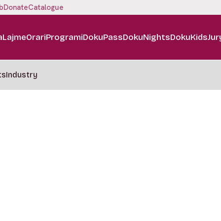
b
Donate
Catalogue
a
Lajme
Orari
Programi
DokuPass
DokuNights
DokuKids
Jur
ts
Industry