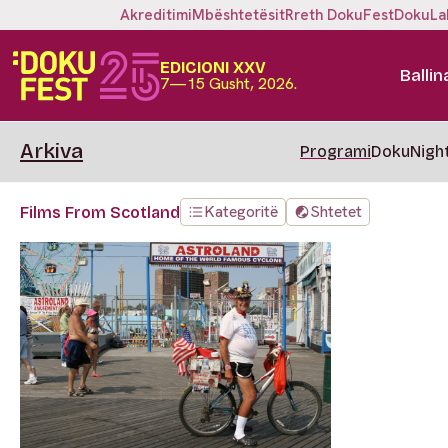
Akreditimi
Mbështetësit
Rreth DokuFest
DokuLa
EDICIONI XXV
Ballin
7—15 Gusht, 2026.
Arkiva
Programi
DokuNigh
Kategoritë
Shtetet
Films From Scotland