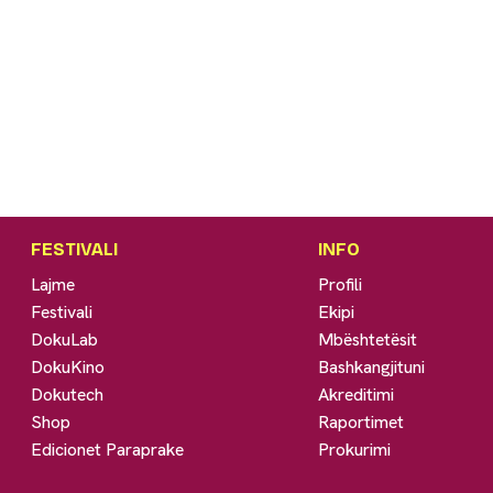
FESTIVALI
INFO
Lajme
Profili
Festivali
Ekipi
DokuLab
Mbështetësit
DokuKino
Bashkangjituni
Dokutech
Akreditimi
Shop
Raportimet
Edicionet Paraprake
Prokurimi