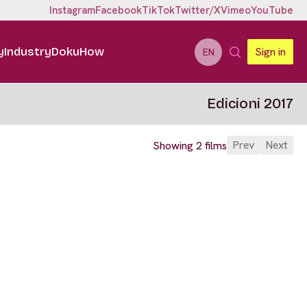
Instagram
Facebook
TikTok
Twitter/X
Vimeo
YouTube
y
Industry
DokuHow
Sign in
EN
Edicioni 2017
Prev
Next
Showing 2 films