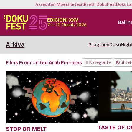
Akreditimi
Mbështetësit
Rreth DokuFest
DokuLa
EDICIONI XXV
Ballin
7—15 Gusht, 2026.
Arkiva
Programi
DokuNigh
Kategoritë
Shtet
Films From United Arab Emirates
TASTE OF 
STOP OR MELT