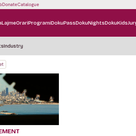
b
Donate
Catalogue
a
Lajme
Orari
Programi
DokuPass
DokuNights
DokuKids
Jur
ts
Industry
et
CEMENT