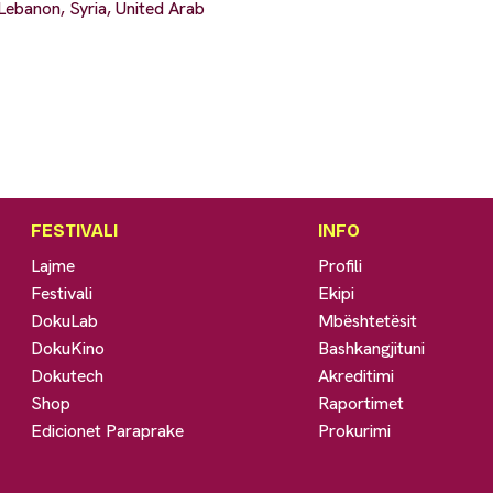
ebanon, Syria, United Arab
FESTIVALI
INFO
Lajme
Profili
Festivali
Ekipi
DokuLab
Mbështetësit
DokuKino
Bashkangjituni
Dokutech
Akreditimi
Shop
Raportimet
Edicionet Paraprake
Prokurimi