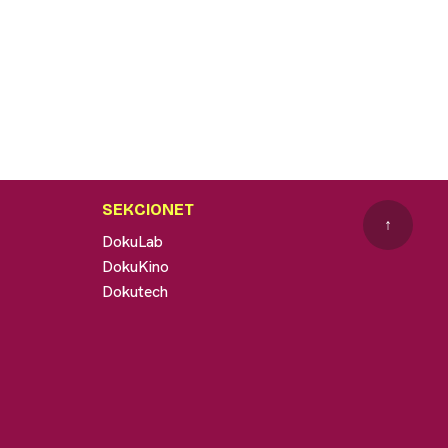
SEKCIONET
↑
DokuLab
DokuKino
Dokutech