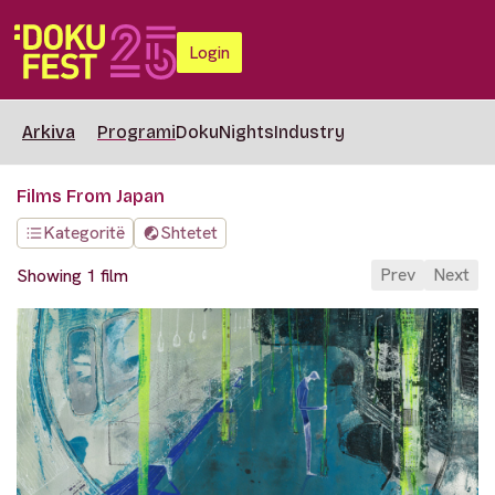
Login
Arkiva
Programi
DokuNights
Industry
Films From Japan
Kategoritë
Shtetet
Prev
Next
Showing 1 film