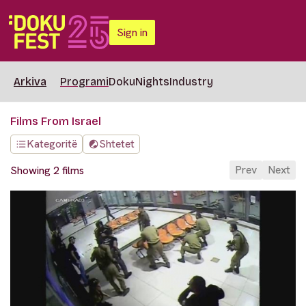
Sign in
Arkiva
Programi
DokuNights
Industry
Films From Israel
Kategoritë
Shtetet
Prev
Next
Showing 2 films