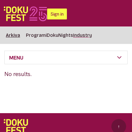
Sign in
Arkiva
Programi
DokuNights
Industry
MENU
No results.
↑