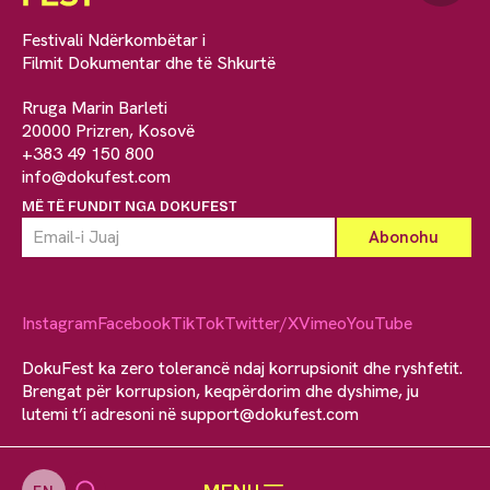
Festivali Ndërkombëtar i
Filmit Dokumentar dhe të Shkurtë
Rruga Marin Barleti
20000 Prizren, Kosovë
+383 49 150 800
info@dokufest.com
MË TË FUNDIT NGA DOKUFEST
Instagram
Facebook
TikTok
Twitter/X
Vimeo
YouTube
DokuFest ka zero tolerancë ndaj korrupsionit dhe ryshfetit.
Brengat për korrupsion, keqpërdorim dhe dyshime, ju
lutemi t’i adresoni në
support@dokufest.com