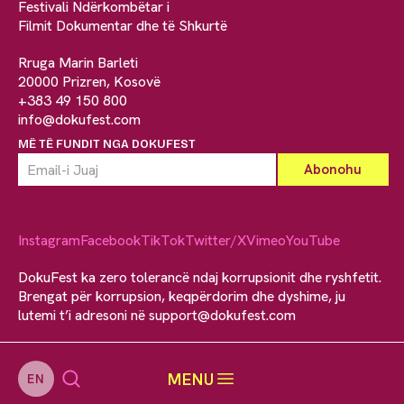
Festivali Ndërkombëtar i
Filmit Dokumentar dhe të Shkurtë
Rruga Marin Barleti
20000 Prizren, Kosovë
+383 49 150 800
info@dokufest.com
MË TË FUNDIT NGA DOKUFEST
Instagram
Facebook
TikTok
Twitter/X
Vimeo
YouTube
DokuFest ka zero tolerancë ndaj korrupsionit dhe ryshfetit.
Brengat për korrupsion, keqpërdorim dhe dyshime, ju
lutemi t’i adresoni në
support@dokufest.com
MENU
EN