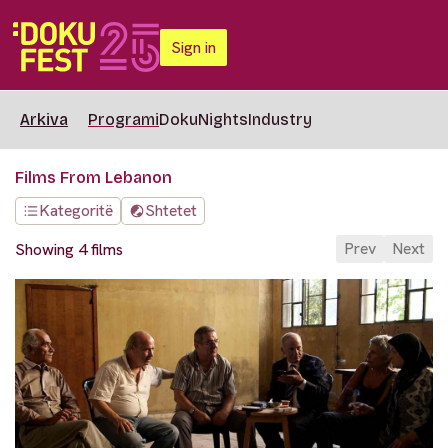
Sign in
Arkiva
Programi
DokuNights
Industry
Films From Lebanon
Kategoritë
Shtetet
Prev
Next
Showing 4 films