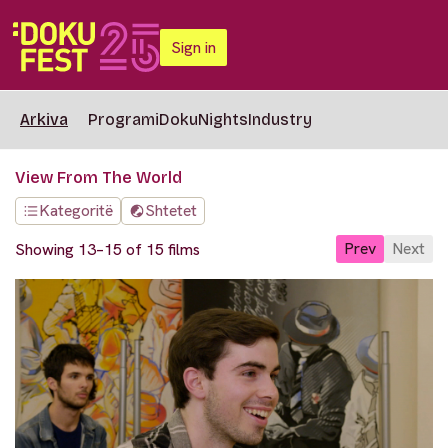
Sign in
Arkiva
Programi
DokuNights
Industry
View From The World
Kategoritë
Shtetet
Prev
Next
Showing 13–15 of 15 films