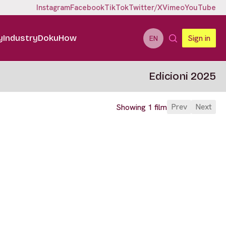
Instagram
Facebook
TikTok
Twitter/X
Vimeo
YouTube
y
Industry
DokuHow
Sign in
EN
Edicioni 2025
Prev
Next
Showing 1 film