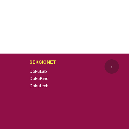
SEKCIONET
↑
DokuLab
DokuKino
Dokutech