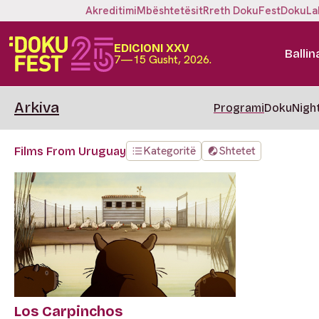
Akreditimi
Mbështetësit
Rreth DokuFest
DokuLa
EDICIONI XXV
Ballin
7—15 Gusht, 2026.
Arkiva
Programi
DokuNigh
Kategoritë
Shtetet
Films From Uruguay
Los Carpinchos