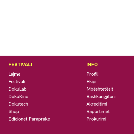
FESTIVALI
INFO
Lajme
Profili
Festivali
Ekipi
DokuLab
Mbështetësit
DokuKino
Bashkangjituni
Dokutech
Akreditimi
Shop
Raportimet
Edicionet Paraprake
Prokurimi