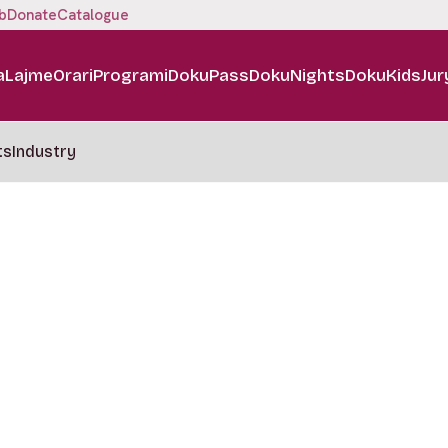
b
Donate
Catalogue
a
Lajme
Orari
Programi
DokuPass
DokuNights
DokuKids
Jur
ts
Industry