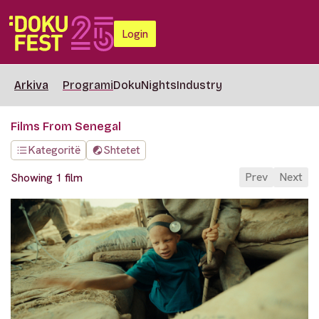
Login
Arkiva
Programi
DokuNights
Industry
Films From Senegal
Kategoritë
Shtetet
Prev
Next
Showing 1 film