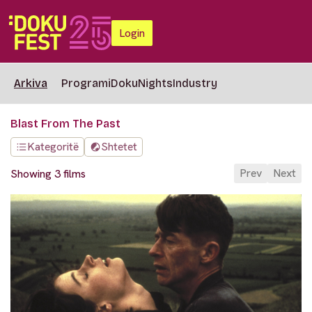
Login
Arkiva
Programi
DokuNights
Industry
Blast From The Past
Kategoritë
Shtetet
Prev
Next
Showing 3 films