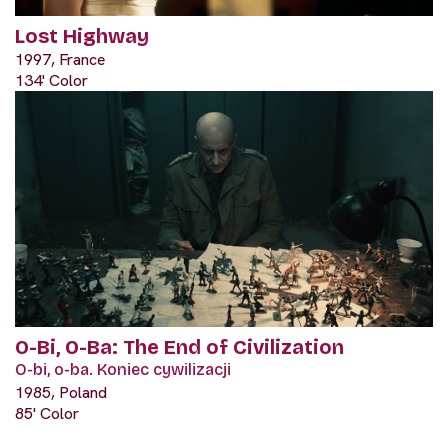
Lost Highway
1997, France
134' Color
O-Bi, O-Ba: The End of Civilization
O-bi, o-ba. Koniec cywilizacji
1985, Poland
85' Color