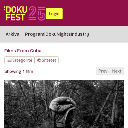
Login
Arkiva
Programi
DokuNights
Industry
Films From Cuba
Kategoritë
Shtetet
Prev
Next
Showing 1 film