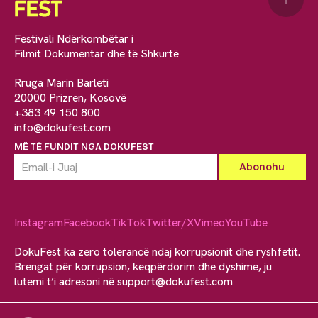
Festivali Ndërkombëtar i
Filmit Dokumentar dhe të Shkurtë
Rruga Marin Barleti
20000 Prizren, Kosovë
+383 49 150 800
info@dokufest.com
MË TË FUNDIT NGA DOKUFEST
Instagram
Facebook
TikTok
Twitter/X
Vimeo
YouTube
DokuFest ka zero tolerancë ndaj korrupsionit dhe ryshfetit.
Brengat për korrupsion, keqpërdorim dhe dyshime, ju
lutemi t’i adresoni në
support@dokufest.com