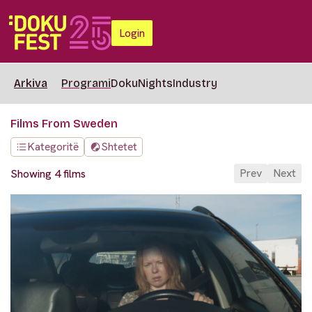
Login
Arkiva
Programi
DokuNights
Industry
Films From Sweden
Kategoritë
Shtetet
Prev
Next
Showing 4 films