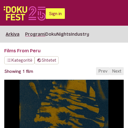
Sign in
Arkiva
Programi
DokuNights
Industry
Films From Peru
Kategoritë
Shtetet
Prev
Next
Showing 1 film