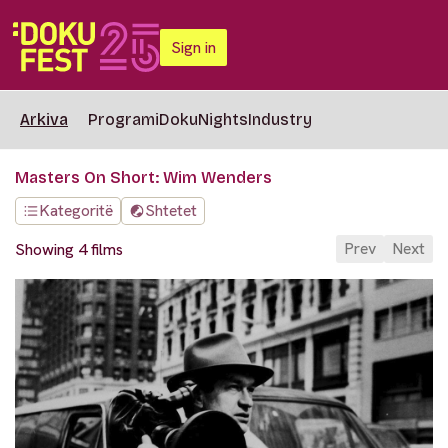
Sign in
Arkiva
Programi
DokuNights
Industry
Masters On Short: Wim Wenders
Kategoritë
Shtetet
Prev
Next
Showing 4 films