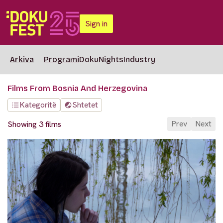
Sign in
Arkiva
Programi
DokuNights
Industry
Films From Bosnia And Herzegovina
Kategoritë
Shtetet
Prev
Next
Showing 3 films