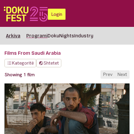
Login
Arkiva
Programi
DokuNights
Industry
Films From Saudi Arabia
Kategoritë
Shtetet
Prev
Next
Showing 1 film