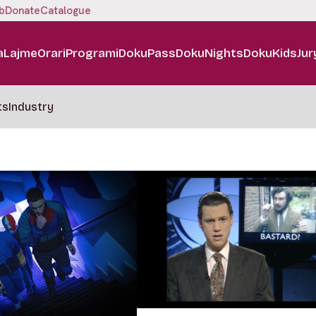
b
Donate
Catalogue
a
Lajme
Orari
Programi
DokuPass
DokuNights
DokuKids
Jur
ts
Industry