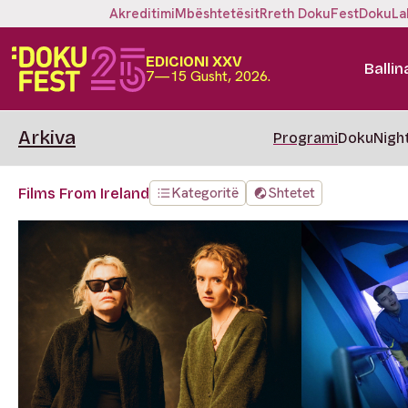
Akreditimi
Mbështetësit
Rreth DokuFest
DokuLa
EDICIONI XXV
Ballin
7—15 Gusht, 2026.
Arkiva
Programi
DokuNigh
Kategoritë
Shtetet
Films From Ireland