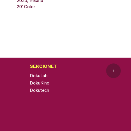
2025, Ireland
20' Color
SEKCIONET
↑
DokuLab
DokuKino
Dokutech