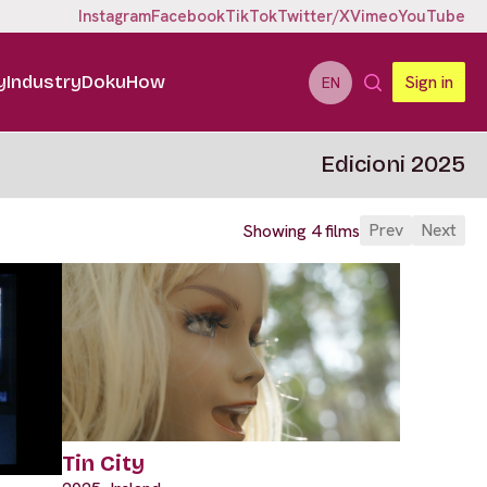
Instagram
Facebook
TikTok
Twitter/X
Vimeo
YouTube
y
Industry
DokuHow
Sign in
EN
Edicioni 2025
Prev
Next
Showing 4 films
Tin City