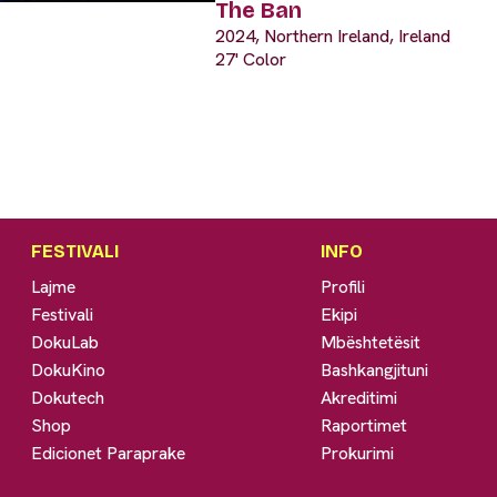
The Ban
2024, Northern Ireland, Ireland
27' Color
FESTIVALI
INFO
Lajme
Profili
Festivali
Ekipi
DokuLab
Mbështetësit
DokuKino
Bashkangjituni
Dokutech
Akreditimi
Shop
Raportimet
Edicionet Paraprake
Prokurimi