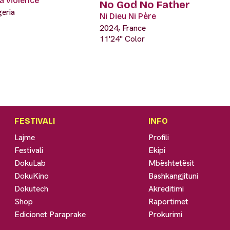
a violence
No God No Father
geria
Ni Dieu Ni Père
2024, France
11'24" Color
FESTIVALI
INFO
Lajme
Profili
Festivali
Ekipi
DokuLab
Mbështetësit
DokuKino
Bashkangjituni
Dokutech
Akreditimi
Shop
Raportimet
Edicionet Paraprake
Prokurimi