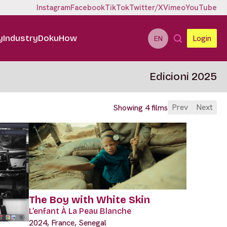
Instagram
Facebook
TikTok
Twitter/X
Vimeo
YouTube
y
Industry
DokuHow
Login
EN
Edicioni 2025
Prev
Next
Showing 4 films
The Boy with White Skin
L’enfant À La Peau Blanche
2024, France, Senegal