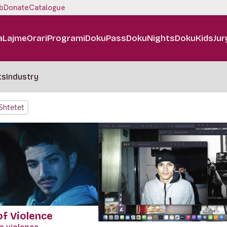
b
Donate
Catalogue
a
Lajme
Orari
Programi
DokuPass
DokuNights
DokuKids
Jur
ts
Industry
Shtetet
f Violence