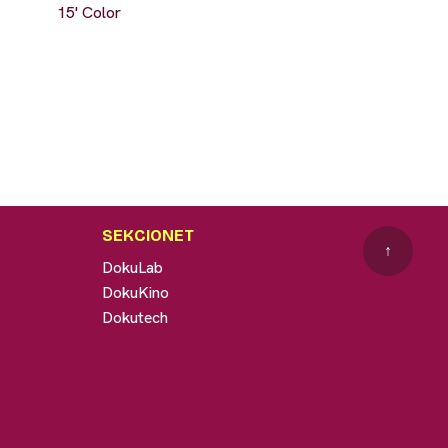
15' Color
SEKCIONET
↑
DokuLab
DokuKino
Dokutech