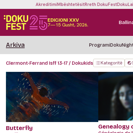
Akreditimi
Mbështetësit
Rreth DokuFest
DokuLa
EDICIONI XXV
Ballin
7—15 Gusht, 2026.
Arkiva
Programi
DokuNigh
Kategoritë
Clermont-Ferrand Isff 13-17 / Dokukids
Genealogy o
Butterfly