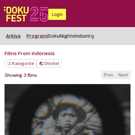
Login
Arkiva
Programi
DokuNights
Industry
Films From Indonesia
Kategoritë
Shtetet
Prev
Next
Showing 3 films