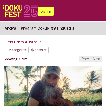
Sign in
Arkiva
Programi
DokuNights
Industry
Films From Australia
Kategoritë
Shtetet
Prev
Next
Showing 1 film