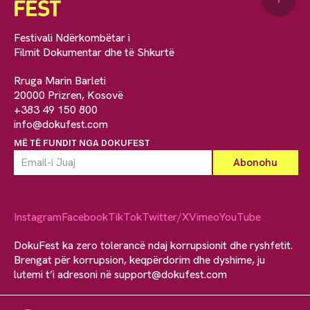
Festivali Ndërkombëtar i
Filmit Dokumentar dhe të Shkurtë
Rruga Marin Barleti
20000 Prizren, Kosovë
+383 49 150 800
info@dokufest.com
MË TË FUNDIT NGA DOKUFEST
Instagram
Facebook
TikTok
Twitter/X
Vimeo
YouTube
DokuFest ka zero tolerancë ndaj korrupsionit dhe ryshfetit.
Brengat për korrupsion, keqpërdorim dhe dyshime, ju
lutemi t’i adresoni në
support@dokufest.com