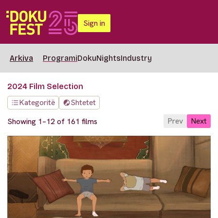
Sign in
Arkiva
Programi
DokuNights
Industry
2024 Film Selection
Kategoritë
Shtetet
Prev
Next
Showing 1–12 of 161 films