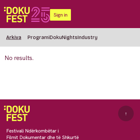
Sign in
Arkiva
Programi
DokuNights
Industry
No results.
↑
Festivali Ndërkombëtar i
Filmit Dokumentar dhe të Shkurtë