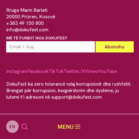
Rruga Marin Barleti
20000 Prizren, Kosovë
+383 49 150 800
info@dokufest.com
MË TË FUNDIT NGA DOKUFEST
Instagram
Facebook
TikTok
Twitter/X
Vimeo
YouTube
DokuFest ka zero tolerancë ndaj korrupsionit dhe ryshfetit.
Brengat për korrupsion, keqpërdorim dhe dyshime, ju
lutemi t’i adresoni në
support@dokufest.com
MENU
EN