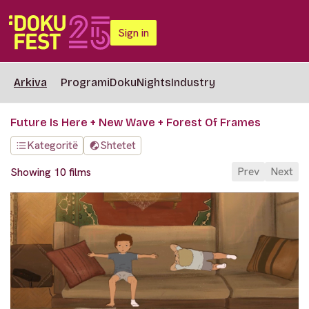
Sign in
Arkiva
Programi
DokuNights
Industry
Future Is Here + New Wave + Forest Of Frames
Kategoritë
Shtetet
Prev
Next
Showing 10 films