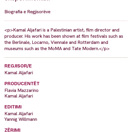
Biografia e Regjisorëve
<p>Kamal Aljafari is a Palestinian artist, film director and
producer. His work has been shown at film festivals such as
the Berlinale, Locarno, Viennale and Rotterdam and
museums such as the MoMA and Tate Modern.</p>
REGJISOR/E
Kamal Aljafari
PRODUCENTËT
Flavia Mazzarino
Kamal Aljafari
EDITIMI
Kamal Aljafari
Yannig Willmann
ZËRIMI