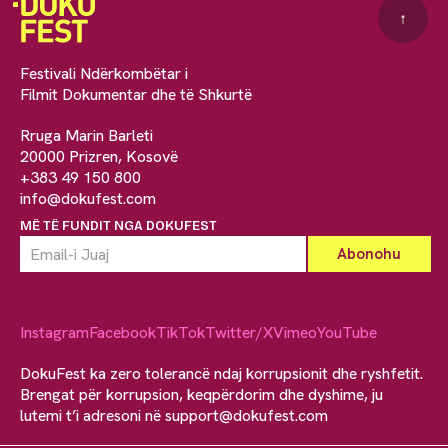
↑
Festivali Ndërkombëtar i
Filmit Dokumentar dhe të Shkurtë
Rruga Marin Barleti
20000 Prizren, Kosovë
+383 49 150 800
info@dokufest.com
MË TË FUNDIT NGA DOKUFEST
Instagram
Facebook
TikTok
Twitter/X
Vimeo
YouTube
DokuFest ka zero tolerancë ndaj korrupsionit dhe ryshfetit.
Brengat për korrupsion, keqpërdorim dhe dyshime, ju
lutemi t’i adresoni në
support@dokufest.com