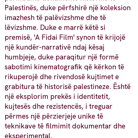
Palestinës, duke përfshirë një koleksion
imazhesh të palëvizshme dhe të
lëvizshme. Duke e marrë këtë si
premisë, 'A Fidai Film' synon të krijojë
një kundër-narrativë ndaj kësaj
humbjeje, duke paraqitur një formë
sabotimi kinematografik që kërkon të
rikuperojë dhe rivendosë kujtimet e
grabitura të historisë palestineze. Është
një eksplorim prekës i identitetit,
kujtesës dhe rezistencës, i treguar
përmes një përzierjeje unike të
teknikave të filmimit dokumentar dhe
eksperimental.