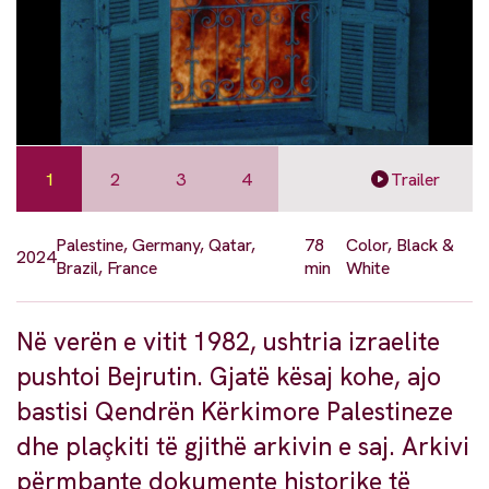
1
2
3
4
Trailer
Palestine, Germany, Qatar,
78
Color, Black &
2024
Brazil, France
min
White
Në verën e vitit 1982, ushtria izraelite
pushtoi Bejrutin. Gjatë kësaj kohe, ajo
bastisi Qendrën Kërkimore Palestineze
dhe plaçkiti të gjithë arkivin e saj. Arkivi
përmbante dokumente historike të