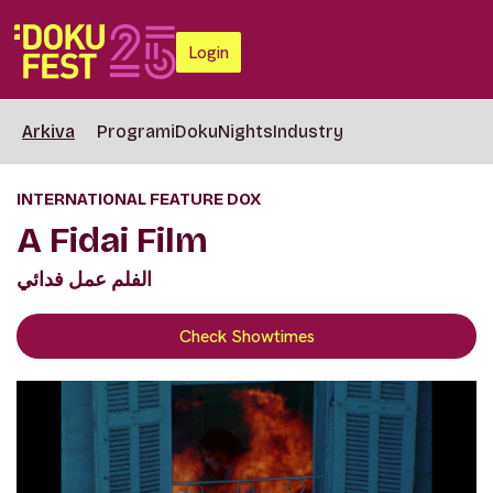
Login
Arkiva
Programi
DokuNights
Industry
INTERNATIONAL FEATURE DOX
A Fidai Film
الفلم عمل فدائي
Check Showtimes