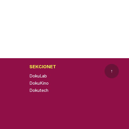
SEKCIONET
↑
DokuLab
DokuKino
Dokutech