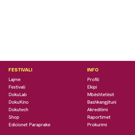
FESTIVALI
INFO
Lajme
Profili
Festivali
Ekipi
DokuLab
Mbështetësit
DokuKino
Bashkangjituni
Dokutech
Akreditimi
Shop
Raportimet
Edicionet Paraprake
Prokurimi