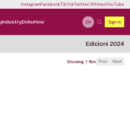
Instagram
Facebook
TikTok
Twitter/X
Vimeo
YouTube
y
Industry
DokuHow
Sign in
EN
Edicioni 2024
Prev
Next
Showing 1 film