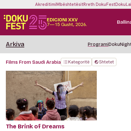
Akreditimi
Mbështetësit
Rreth DokuFest
DokuLa
EDICIONI XXV
Ballin
7—15 Gusht, 2026.
Arkiva
Programi
DokuNigh
Kategoritë
Shtetet
Films From Saudi Arabia
The Brink of Dreams