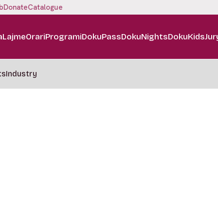
b
Donate
Catalogue
a
Lajme
Orari
Programi
DokuPass
DokuNights
DokuKids
Jur
ts
Industry