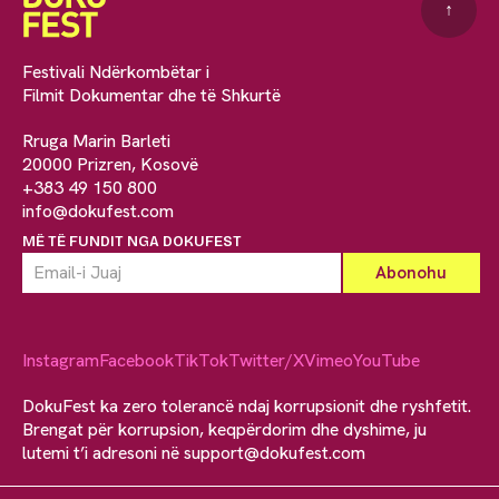
↑
Festivali Ndërkombëtar i
Filmit Dokumentar dhe të Shkurtë
Rruga Marin Barleti
20000 Prizren, Kosovë
+383 49 150 800
info@dokufest.com
MË TË FUNDIT NGA DOKUFEST
Instagram
Facebook
TikTok
Twitter/X
Vimeo
YouTube
DokuFest ka zero tolerancë ndaj korrupsionit dhe ryshfetit.
Brengat për korrupsion, keqpërdorim dhe dyshime, ju
lutemi t’i adresoni në
support@dokufest.com