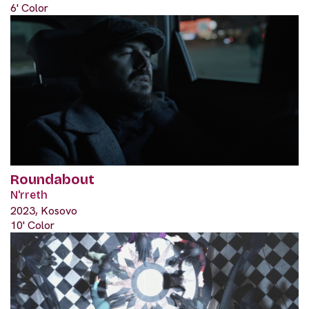
6' Color
Roundabout
N'rreth
2023, Kosovo
10' Color