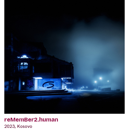
reMemBer2.human
2023, Kosovo