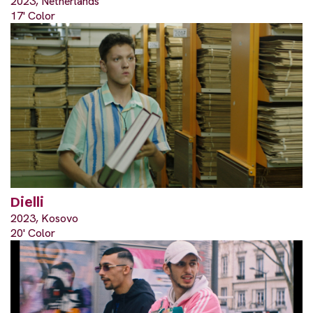
2023, Netherlands
17' Color
Dielli
2023, Kosovo
20' Color