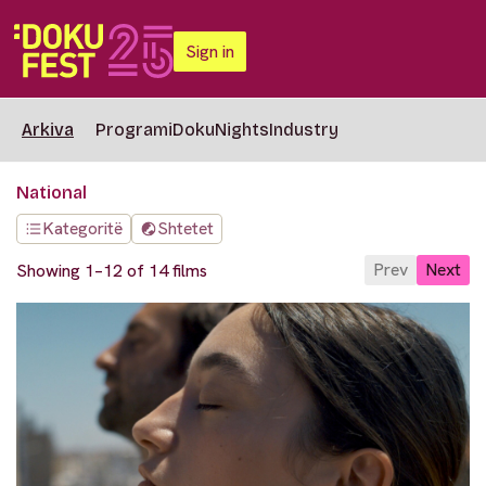
Sign in
Arkiva
Programi
DokuNights
Industry
National
Kategoritë
Shtetet
Prev
Next
Showing 1–12 of 14 films