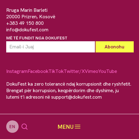
Rruga Marin Barleti
20000 Prizren, Kosovë
+383 49 150 800
info@dokufest.com
MË TË FUNDIT NGA DOKUFEST
Instagram
Facebook
TikTok
Twitter/X
Vimeo
YouTube
DokuFest ka zero tolerancë ndaj korrupsionit dhe ryshfetit.
Brengat për korrupsion, keqpërdorim dhe dyshime, ju
lutemi t’i adresoni në
support@dokufest.com
MENU
EN