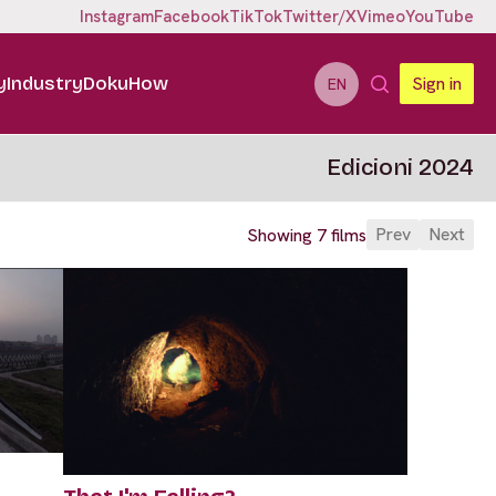
Instagram
Facebook
TikTok
Twitter/X
Vimeo
YouTube
y
Industry
DokuHow
Sign in
EN
Edicioni 2024
Prev
Next
Showing 7 films