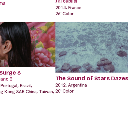
J'ai oublié!
uma
2014, France
26' Color
Surge 3
The Sound of Stars Daze
mano 3
2012, Argentina
Portugal, Brazil,
20' Color
ng Kong SAR China, Taiwan,