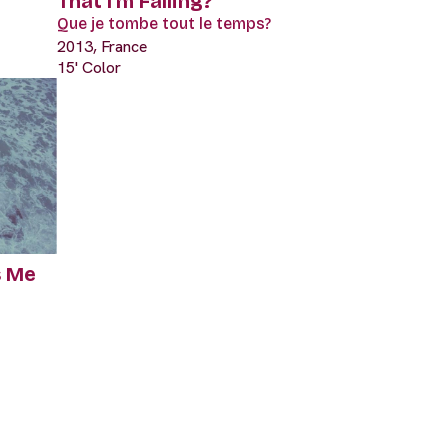
That I'm Falling?
Que je tombe tout le temps?
2013, France
15' Color
s Me