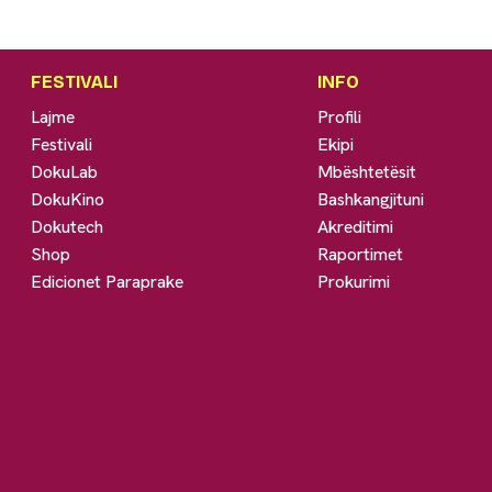
FESTIVALI
INFO
Lajme
Profili
Festivali
Ekipi
DokuLab
Mbështetësit
DokuKino
Bashkangjituni
Dokutech
Akreditimi
Shop
Raportimet
Edicionet Paraprake
Prokurimi