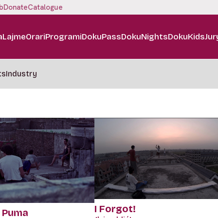
b
Donate
Catalogue
a
Lajme
Orari
Programi
DokuPass
DokuNights
DokuKids
Jur
ts
Industry
I Forgot!
a Puma