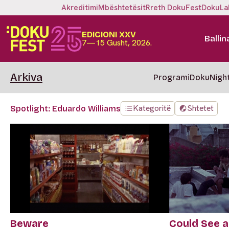
Akreditimi
Mbështetësit
Rreth DokuFest
DokuLa
EDICIONI XXV
Ballin
7—15 Gusht, 2026.
Arkiva
Programi
DokuNigh
Kategoritë
Shtetet
Spotlight: Eduardo Williams
Beware
Could See 