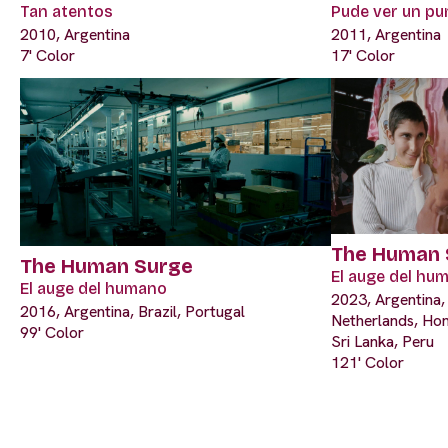
Tan atentos
Pude ver un p
2010, Argentina
2011, Argentina
7' Color
17' Color
The Human 
The Human Surge
El auge del hu
El auge del humano
2023, Argentina, 
2016, Argentina, Brazil, Portugal
Netherlands, Ho
99' Color
Sri Lanka, Peru
121' Color