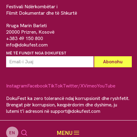
Festivali Ndërkombëtar i
Filmit Dokumentar dhe të Shkurtë
Rruga Marin Barleti
20000 Prizren, Kosovë
+383 49 150 800
info@dokufest.com
MË TË FUNDIT NGA DOKUFEST
Instagram
Facebook
TikTok
Twitter/X
Vimeo
YouTube
DokuFest ka zero tolerancë ndaj korrupsionit dhe ryshfetit.
Brengat për korrupsion, keqpërdorim dhe dyshime, ju
lutemi t’i adresoni në
support@dokufest.com
MENU
EN