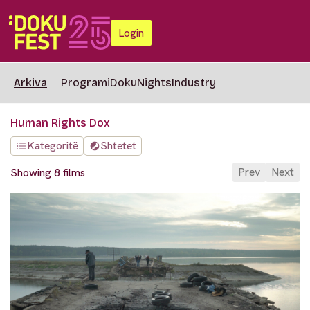
Login
Arkiva
Programi
DokuNights
Industry
Human Rights Dox
Kategoritë
Shtetet
Prev
Next
Showing 8 films