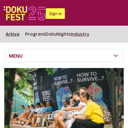
Sign in
Arkiva
Programi
DokuNights
Industry
MENU