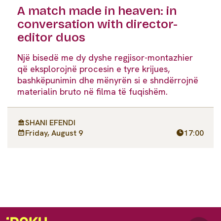
A match made in heaven: in
conversation with director-
editor duos
Një bisedë me dy dyshe regjisor-montazhier
që eksplorojnë procesin e tyre krijues,
bashkëpunimin dhe mënyrën si e shndërrojnë
materialin bruto në filma të fuqishëm.
SHANI EFENDI
Friday, August 9
17:00