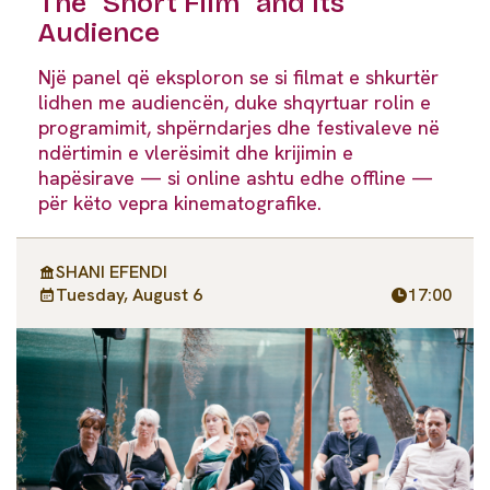
The “Short Film” and Its
Audience
Një panel që eksploron se si filmat e shkurtër
lidhen me audiencën, duke shqyrtuar rolin e
programimit, shpërndarjes dhe festivaleve në
ndërtimin e vlerësimit dhe krijimin e
hapësirave — si online ashtu edhe offline —
për këto vepra kinematografike.
SHANI EFENDI
Tuesday, August 6
17:00