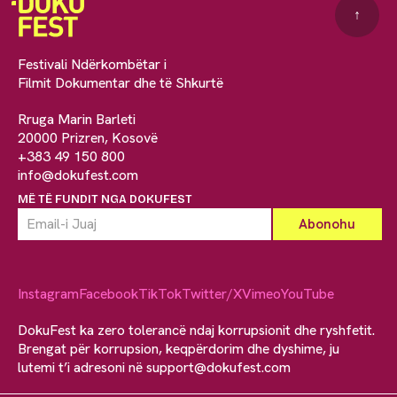
↑
Festivali Ndërkombëtar i
Filmit Dokumentar dhe të Shkurtë
Rruga Marin Barleti
20000 Prizren, Kosovë
+383 49 150 800
info@dokufest.com
MË TË FUNDIT NGA DOKUFEST
Instagram
Facebook
TikTok
Twitter/X
Vimeo
YouTube
DokuFest ka zero tolerancë ndaj korrupsionit dhe ryshfetit.
Brengat për korrupsion, keqpërdorim dhe dyshime, ju
lutemi t’i adresoni në
support@dokufest.com