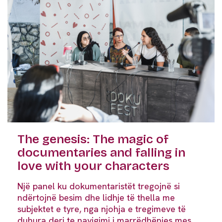
The genesis: The magic of
documentaries and falling in
love with your characters
Një panel ku dokumentaristët tregojnë si
ndërtojnë besim dhe lidhje të thella me
subjektet e tyre, nga njohja e tregimeve të
duhura deri te navigimi i marrëdhënies mes