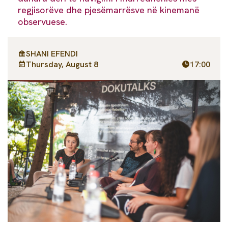
regjisorëve dhe pjesëmarrësve në kinemanë
observuese.
SHANI EFENDI
Thursday, August 8
17:00