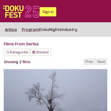
Sign in
Arkiva
Programi
DokuNights
Industry
Films From Serbia
Kategoritë
Shtetet
Prev
Next
Showing 2 films